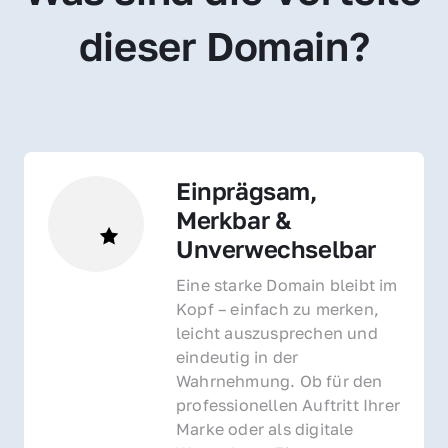
dieser Domain?
Einprägsam, 
Merkbar & 
Unverwechselbar
Eine starke Domain bleibt im 
Kopf – einfach zu merken, 
leicht auszusprechen und 
eindeutig in der 
Wahrnehmung. Ob für den 
professionellen Auftritt Ihrer 
Marke oder als digitale 