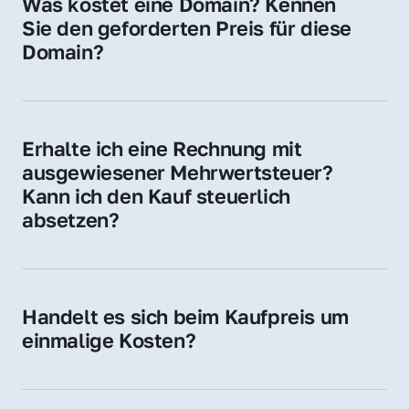
Was kostet eine Domain? Kennen 
Adressen oder als digitale Investition.
Sie den geforderten Preis für diese 
Domain?
Der Preis variiert je nach Domain. Für diese 
Domain liegt ein konkreter Kaufpreis vor – 
kontaktieren Sie uns gerne für ein 
Erhalte ich eine Rechnung mit 
unverbindliches Angebot.
ausgewiesener Mehrwertsteuer? 
Kann ich den Kauf steuerlich 
absetzen?
Ja, Sie erhalten eine Rechnung mit MwSt. 
Für Unternehmen ist der Kauf in der Regel 
steuerlich absetzbar.
Handelt es sich beim Kaufpreis um 
einmalige Kosten?
Ja. Der Kaufpreis ist einmalig. Nur beim 
späteren Betrieb der Domain (z. B. beim 