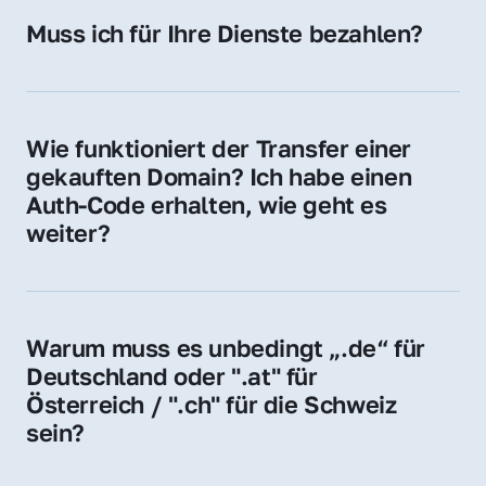
Hosting-Anbieter) fallen geringe laufende 
Muss ich für Ihre Dienste bezahlen?
Gebühren an. Diese bewegen sich für .de 
Nein, bei uns zahlen Sie nur den Kaufpreis 
Domains bei ca. 5€ / Jahr
der Domain – ohne zusätzliche Vermittlungs- 
oder Servicegebühren.
Wie funktioniert der Transfer einer 
gekauften Domain? Ich habe einen 
Auth-Code erhalten, wie geht es 
weiter?
Mit dem Auth-Code beauftragen Sie Ihren 
Provider, die Domain zu übernehmen. Gerne 
begleiten wir Sie bei diesem einfachen und 
Warum muss es unbedingt „.de“ für 
schnellen Prozess.
Deutschland oder ".at" für 
Österreich / ".ch" für die Schweiz 
sein?
Diese Endungen stehen für regionale 