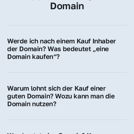
Domain
Werde ich nach einem Kauf Inhaber 
der Domain? Was bedeutet „eine 
Domain kaufen“?
Ja, Sie werden der offizielle Domain-Inhaber. 
Sie erhalten alle Rechte zur Nutzung, 
Verwaltung oder Weiterveräußerung der 
Warum lohnt sich der Kauf einer 
Domain.
guten Domain? Wozu kann man die 
Domain nutzen?
Eine starke Domain steigert Sichtbarkeit, 
Vertrauen und Markenwert. Nutzen Sie sie 
für Ihre Website, Weiterleitung, E-Mail-